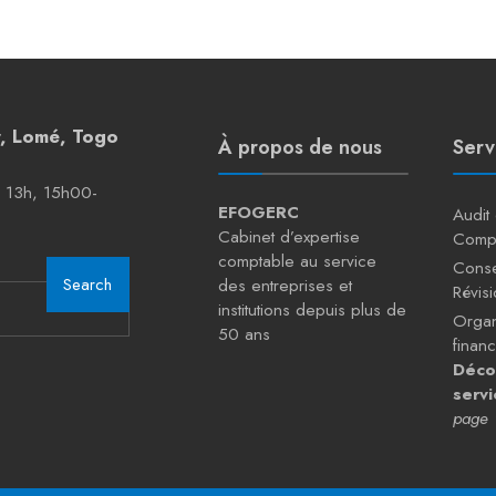
r, Lomé, Togo
À propos de nous
Serv
– 13h, 15h00-
EFOGERC
Audit
Cabinet d’expertise
Comp
comptable au service
Conse
Search
des entreprises et
Révis
institutions depuis plus de
Organ
50 ans
financ
Déco
servi
page 