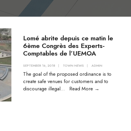
Lomé abrite depuis ce matin le
6ème Congrès des Experts-
Comptables de l’UEMOA
SEPTEMBER 16, 2018
|
TOWN NEWS
|
ADMIN
The goal of the proposed ordinance is to
create safe venues for customers and to
Lomé
discourage illegal
...
Read More
→
abrite
depuis
ce
matin
le