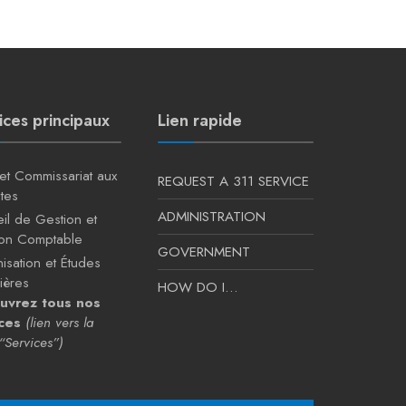
ices principaux
Lien rapide
 et Commissariat aux
REQUEST A 311 SERVICE
tes
ADMINISTRATION
il de Gestion et
ion Comptable
GOVERNMENT
isation et Études
ières
HOW DO I…
uvrez tous nos
ces
(lien vers la
“Services”)