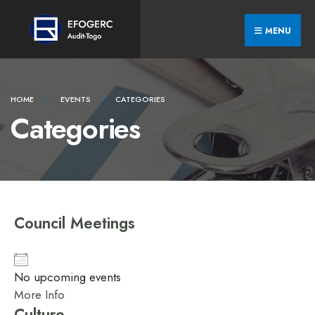
Skip
Search
to
for:
MENU
content
HOME
EVENTS
CATEGORIES
Categories
Council Meetings
No upcoming events
More Info
Culture