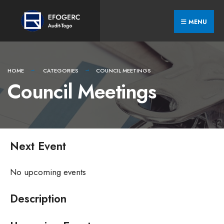
Skip
Search
to
for:
MENU
content
HOME
CATEGORIES
COUNCIL MEETINGS
Council Meetings
Next Event
No upcoming events
Description