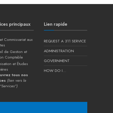
ices principaux
Lien rapide
 et Commissariat aux
REQUEST A 311 SERVICE
tes
ADMINISTRATION
il de Gestion et
ion Comptable
GOVERNMENT
isation et Études
ières
HOW DO I…
uvrez tous nos
ces
(lien vers la
“Services”)