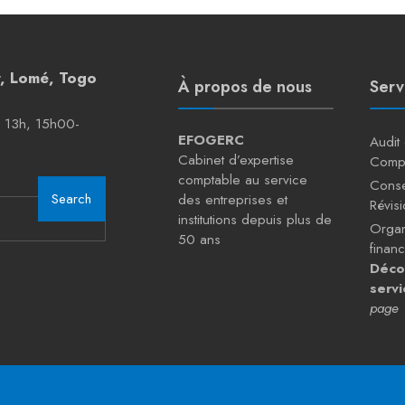
r, Lomé, Togo
À propos de nous
Serv
– 13h, 15h00-
EFOGERC
Audit
Cabinet d’expertise
Comp
comptable au service
Conse
Search
des entreprises et
Révis
institutions depuis plus de
Organ
50 ans
financ
Déco
servi
page 